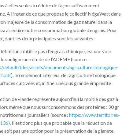
as à elles seules à réduire de façon suffisamment
e. A l’instar de ce que propose le collectif NégaWatt dans
tion majeure de la consommation de gaz naturel dans la
ssi à réduire notre consommation globale d’engrais. Pour
er, dont les deux principales sont les suivantes :
définition, n’utilise pas d’engrais chimique, est une voie
le souligne une étude de l’ADEME (source :
es/default/files/assets/documents/agriculture-biologique-
f.pdf
), le rendement inférieur de l’agriculture biologique
rfaces cultivées et, in fine, une plus grande empreinte
tion de viande représente aujourd’hui la moitié des gaz à
n alors même que nous surconsommons des protéines : 90 gr
nutritionnels journaliers (source :
https://www.territoires-
-136
). Il est donc plus que probable que la réduction de
soit pas une option pour la préservation de la planète.