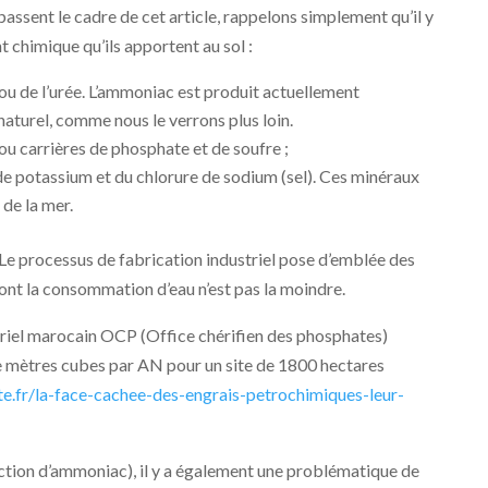
passent le cadre de cet article, rappelons simplement qu’il y
nt chimique qu’ils apportent au sol :
ou de l’urée. L’ammoniac est produit actuellement
naturel, comme nous le verrons plus loin.
ou carrières de phosphate et de soufre ;
de potassium et du chlorure de sodium (sel). Ces minéraux
 de la mer.
, Le processus de fabrication industriel pose d’emblée des
nt la consommation d’eau n’est pas la moindre.
triel marocain OCP (Office chérifien des phosphates)
de mètres cubes par AN pour un site de 1800 hectares
te.fr/la-face-cachee-des-engrais-petrochimiques-leur-
duction d’ammoniac), il y a également une problématique de