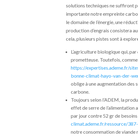
solutions techniques ne suffiront p
importante notre empreinte carbon
le domaine de l’énergie, une réduc
production d’engrais consistera au
cela, plusieurs pistes sont à explor
L’agriculture biologique qui, par 
prometteuse. Toutefois, comme 
https://expertises.ademe.fr/sit
bonne-climat-hayo-van-der-wer
oblige à une augmentation des su
carbone.
Toujours selon l’ADEM, la produc
effet de serre de l’alimentatio
par jour contre 52 gr de besoins 
climat.ademe.fr/ressource/387
notre consommation de viande ne 