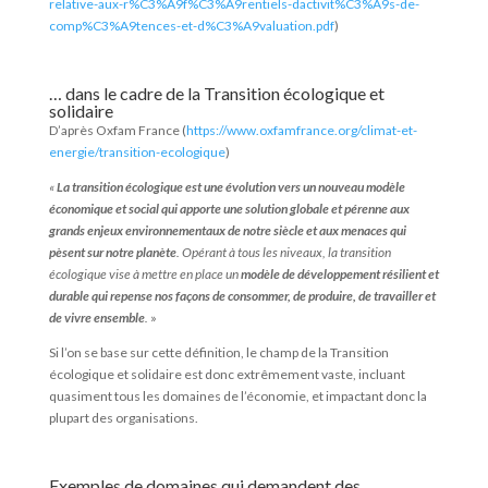
relative-aux-r%C3%A9f%C3%A9rentiels-dactivit%C3%A9s-de-
comp%C3%A9tences-et-d%C3%A9valuation.pdf
)
… dans le cadre de la Transition écologique et
solidaire
D’après Oxfam France (
https://www.oxfamfrance.org/climat-et-
energie/transition-ecologique
)
«
La transition écologique est une évolution vers un nouveau modèle
économique et social qui apporte une solution globale et pérenne aux
grands enjeux environnementaux de notre siècle et aux menaces qui
pèsent sur notre planète
. Opérant à tous les niveaux, la transition
écologique vise à mettre en place un
modèle de développement résilient et
durable qui repense nos façons de consommer, de produire, de travailler et
de vivre ensemble
.
»
Si l’on se base sur cette définition, le champ de la Transition
écologique et solidaire est donc extrêmement vaste, incluant
quasiment tous les domaines de l’économie, et impactant donc la
plupart des organisations.
Exemples de domaines qui demandent des