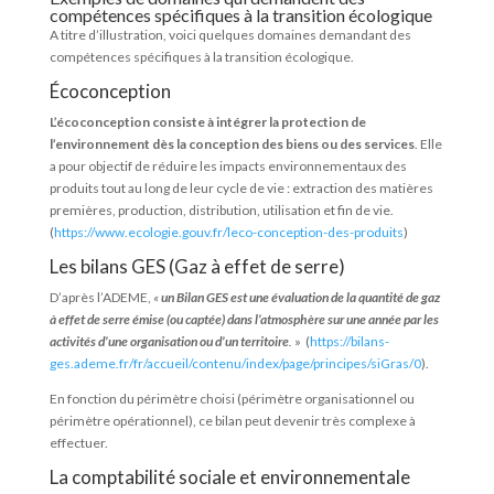
compétences spécifiques à la transition écologique
A titre d’illustration, voici quelques domaines demandant des
compétences spécifiques à la transition écologique.
Écoconception
L’écoconception consiste à intégrer la protection de
l’environnement dès la conception des biens ou des services
. Elle
a pour objectif de réduire les impacts environnementaux des
produits tout au long de leur cycle de vie : extraction des matières
premières, production, distribution, utilisation et fin de vie.
(
https://www.ecologie.gouv.fr/leco-conception-des-produits
)
Les bilans GES (Gaz à effet de serre)
D’après l’ADEME,
«
un Bilan GES est une évaluation de la quantité de gaz
à effet de serre émise (ou captée) dans l’atmosphère sur une année par les
activités d’une organisation ou d’un territoire
.
» (
https://bilans-
ges.ademe.fr/fr/accueil/contenu/index/page/principes/siGras/0
).
En fonction du périmètre choisi (périmètre organisationnel ou
périmètre opérationnel), ce bilan peut devenir très complexe à
effectuer.
La comptabilité sociale et environnementale