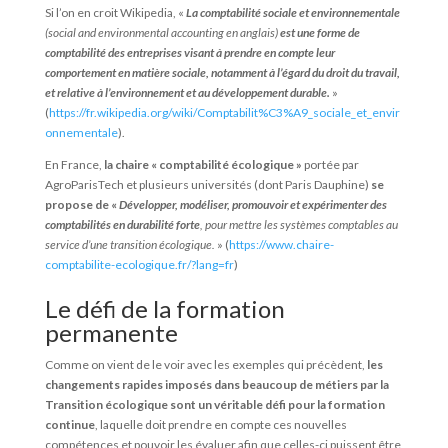
Si l’on en croit Wikipedia, «
La comptabilité sociale et environnementale
(social and environmental accounting en anglais)
est une forme de
comptabilité des entreprises visant à prendre en compte leur
comportement en matière sociale, notamment à l’égard du droit du travail,
et relative à l’environnement et au développement durable.
»
(
https://fr.wikipedia.org/wiki/Comptabilit%C3%A9_sociale_et_envir
onnementale
).
En France,
la chaire « comptabilité écologique »
portée par
AgroParisTech et plusieurs universités (dont Paris Dauphine)
se
propose de «
Développer, modéliser, promouvoir et expérimenter des
comptabilités en durabilité forte
, pour mettre les systèmes comptables au
service d’une transition écologique.
» (
https://www.chaire-
comptabilite-ecologique.fr/?lang=fr
)
Le défi de la formation
permanente
Comme on vient de le voir avec les exemples qui précèdent,
les
changements rapides imposés dans beaucoup de métiers par la
Transition écologique sont un véritable défi pour la formation
continue
, laquelle doit prendre en compte ces nouvelles
compétences et pouvoir les évaluer afin que celles-ci puissent être