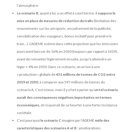
l’atmosphère.
Le scénario B,
quant à lui, a un effet à court terme. Il
suppose la
mise en place de mesures de réduction du trafic
(limitation des
mouvements sur les aéroports, encadrement de la publicité,
sensibilisation des voyageurs, bonus incitatif pour prendre le
train…). L’ADEME estime dans cette projection que les émissions
pourraient baisser de 16% en 2030 (toujours par rapport à 1019),
avant de remonter légèrement ensuite, jusqu’à atteindre un
léger + 4% en 2050. Dans ce scénario, on arrive à une
« production » globale de
451 millions de tonnes de CO2 entre
2019 et 2050
, à comparer aux 597 millions de tonnes du
scénario A. C’est mieux, mais il y a fort à parier qu’
un tel scénario
aurait des conséquences négatives importantes en termes
économiques,
et risquerait de se heurter à une forte résistance
sociétale.
C’est pourquoi
le scénario C
imaginé par l’ADEME
mêle des
caractéristiques des scénarios A et B
: améliorations