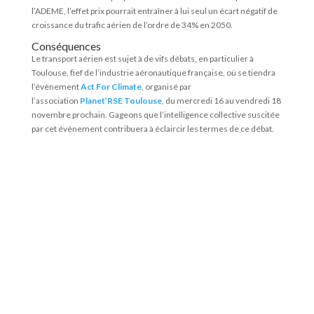
l’ADEME, l’effet prix pourrait entraîner à lui seul un écart négatif de
croissance du trafic aérien de l’ordre de 34% en 2050.
Conséquences
Le transport aérien est sujet à de vifs débats, en particulier à
Toulouse, fief de l’industrie aéronautique française, où se tiendra
l’évènement
Act For Climate
, organisé par
l’association
Planet’RSE Toulouse
, du mercredi 16 au vendredi 18
novembre prochain. Gageons que l’intelligence collective suscitée
par cet évènement contribuera à éclaircir les termes de ce débat.