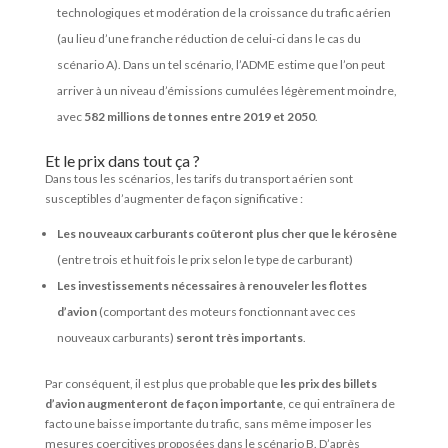
technologiques et modération de la croissance du trafic aérien
(au lieu d’une franche réduction de celui-ci dans le cas du
scénario A). Dans un tel scénario, l’ADME estime que l’on peut
arriver à un niveau d’émissions cumulées légèrement moindre,
avec
582 millions de tonnes entre 2019 et 2050
.
Et le prix dans tout ça ?
Dans tous les scénarios, les tarifs du transport aérien sont
susceptibles d’augmenter de façon significative :
Les nouveaux carburants coûteront plus cher que le kérosène
(entre trois et huit fois le prix selon le type de carburant)
Les investissements nécessaires à renouveler les flottes
d’avion
(comportant des moteurs fonctionnant avec ces
nouveaux carburants)
seront très importants
.
Par conséquent, il est plus que probable que
les prix des billets
d’avion augmenteront de façon importante
, ce qui entraînera de
facto une baisse importante du trafic, sans même imposer les
mesures coercitives proposées dans le scénario B. D’après