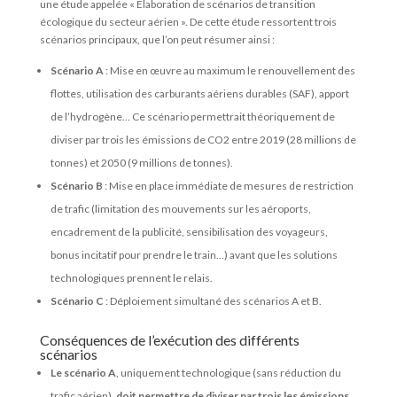
une étude appelée « Elaboration de scénarios de transition
écologique du secteur aérien ». De cette étude ressortent trois
scénarios principaux, que l’on peut résumer ainsi :
Scénario A
: Mise en œuvre au maximum le renouvellement des
flottes, utilisation des carburants aériens durables (SAF), apport
de l’hydrogène… Ce scénario permettrait théoriquement de
diviser par trois les émissions de CO2 entre 2019 (28 millions de
tonnes) et 2050 (9 millions de tonnes).
Scénario B
: Mise en place immédiate de mesures de restriction
de trafic (limitation des mouvements sur les aéroports,
encadrement de la publicité, sensibilisation des voyageurs,
bonus incitatif pour prendre le train…) avant que les solutions
technologiques prennent le relais.
Scénario C
: Déploiement simultané des scénarios A et B.
Conséquences de l’exécution des différents
scénarios
Le scénario A
, uniquement technologique (sans réduction du
trafic aérien),
doit permettre de diviser par trois les émissions