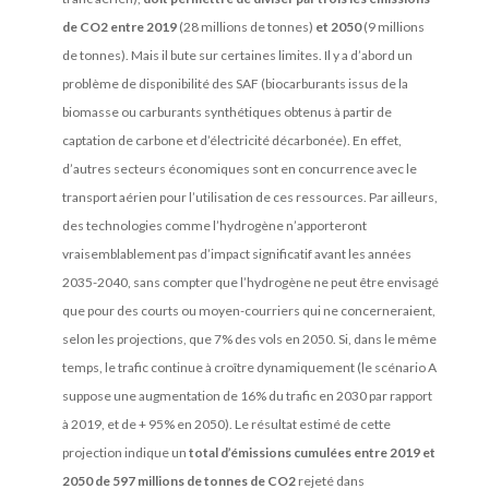
de CO2 entre 2019
(28 millions de tonnes)
et 2050
(9 millions
de tonnes). Mais il bute sur certaines limites. Il y a d’abord un
problème de disponibilité des SAF (biocarburants issus de la
biomasse ou carburants synthétiques obtenus à partir de
captation de carbone et d’électricité décarbonée). En effet,
d’autres secteurs économiques sont en concurrence avec le
transport aérien pour l’utilisation de ces ressources. Par ailleurs,
des technologies comme l’hydrogène n’apporteront
vraisemblablement pas d’impact significatif avant les années
2035-2040, sans compter que l’hydrogène ne peut être envisagé
que pour des courts ou moyen-courriers qui ne concerneraient,
selon les projections, que 7% des vols en 2050. Si, dans le même
temps, le trafic continue à croître dynamiquement (le scénario A
suppose une augmentation de 16% du trafic en 2030 par rapport
à 2019, et de + 95% en 2050). Le résultat estimé de cette
projection indique un
total d’émissions cumulées entre 2019 et
2050 de 597 millions de tonnes de CO2
rejeté dans