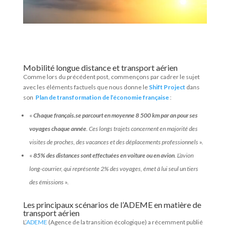
Mobilité longue distance et transport aérien
Comme lors du précédent post, commençons par cadrer le sujet
avec les éléments factuels que nous donne le
Shift Project
dans
son
Plan de transformation de l’économie française
:
«
Chaque français.se parcourt en moyenne 8 500 km par an pour ses
voyages chaque année
. Ces longs trajets concernent en majorité des
visites de proches, des vacances et des déplacements professionnels
».
«
85% des distances sont effectuées en voiture ou en avion
. L’avion
long-courrier, qui représente 2% des voyages, émet à lui seul un tiers
des émissions
».
Les principaux scénarios de l’ADEME en matière de
transport aérien
L’
ADEME
(Agence de la transition écologique) a récemment publié