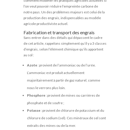
comment modifier les pratiques agricoles actuelles si
l’on veut pouvoir réduire l’empreinte carbone de
notre pays. Un des problèmes majeurs est celui de la
production des engrais, indispensables au modèle
agricole productiviste actuel.
Fabrication et transport des engrais
Sans entrer dans des détails qui dépassent le cadre
de cet article, rappelons simplement qu’il y a 3 classes
d’engrais, selon l’élément chimique qu’ils apportent
au sol :
Azote
: provient de l’ammoniac ou de l’urée.
L’ammoniac est produit actuellement
majoritairement à partir de gaz naturel, comme
nous le verrons plus loin.
Phosphore
: provient de mines ou carrières de
phosphate et de soufre ;
Potasse
: provient de chlorure de potassium et du
chlorure de sodium (sel). Ces minéraux de sel sont
extraits des mines ou de la mer.