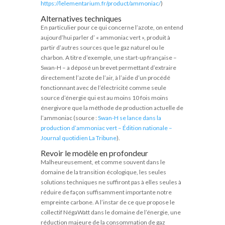
https://lelementarium.fr/product/ammoniac/
)
Alternatives techniques
En particulier pour ce qui concerne l’azote, on entend
aujourd’hui parler d’ « ammoniac vert », produit à
partir d’autres sources que le gaz naturel ou le
charbon. A titre d’exemple, une start-up française –
Swan-H – a déposé un brevet permettant d’extraire
directement l’azote de l’air, à l’aide d’un procédé
fonctionnant avec de l’électricité comme seule
source d’énergie qui est au moins 10 fois moins
énergivore que la méthode de production actuelle de
l’ammoniac (source :
Swan-H se lance dans la
production d’ammoniac vert – Édition nationale –
Journal quotidien La Tribune
).
Revoir le modèle en profondeur
Malheureusement, et comme souvent dans le
domaine de la transition écologique, les seules
solutions techniques ne suffiront pas à elles seules à
réduire de façon suffisamment importante notre
empreinte carbone. A l’instar de ce que propose le
collectif NégaWatt dans le domaine de l’énergie, une
réduction majeure de la consommation de gaz