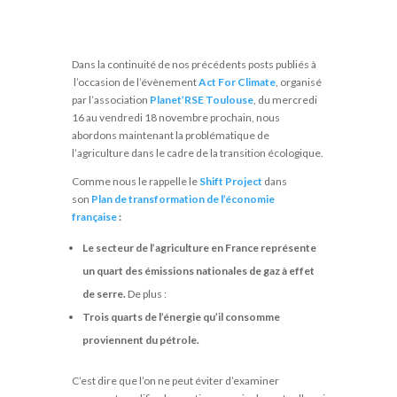
Dans la continuité de nos précédents posts publiés à
l’occasion de l’évènement
Act For Climate
, organisé
par l’association
Planet’RSE Toulouse
, du mercredi
16 au vendredi 18 novembre prochain, nous
abordons maintenant la problématique de
l’agriculture dans le cadre de la transition écologique.
Comme nous le rappelle le
Shift Project
dans
son
Plan de transformation de l’économie
française
:
Le secteur
de l’agriculture en France
représente
un
quart des émissions nationales de gaz à effet
de serre
.
De plus :
Trois quarts de l’énergie qu’il consomme
proviennent du pétrole.
C’est dire que l’on ne peut éviter d’examiner