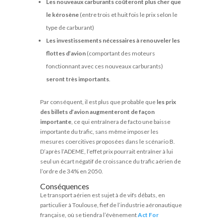
Les nouveaux carburants coûteront plus cher que
le kérosène
(entre trois et huit fois le prix selon le
type de carburant)
Les investissements nécessaires à renouveler les
flottes d’avion
(comportant des moteurs
fonctionnant avec ces nouveaux carburants)
seront très importants
.
Par conséquent, il est plus que probable que
les prix
des billets d’avion augmenteront de façon
importante
, ce qui entraînera de facto une baisse
importante du trafic, sans même imposer les
mesures coercitives proposées dans le scénario B.
D’après l’ADEME, l’effet prix pourrait entraîner à lui
seul un écart négatif de croissance du trafic aérien de
l’ordre de 34% en 2050.
Conséquences
Le transport aérien est sujet à de vifs débats, en
particulier à Toulouse, fief de l’industrie aéronautique
française, où se tiendra l’évènement
Act For