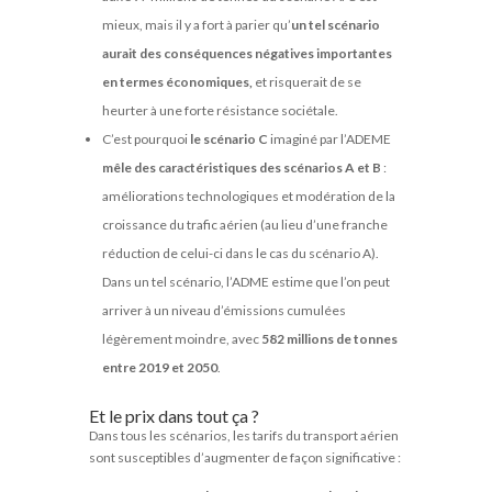
mieux, mais il y a fort à parier qu’
un tel scénario
aurait des conséquences négatives importantes
en termes économiques,
et risquerait de se
heurter à une forte résistance sociétale.
C’est pourquoi
le scénario C
imaginé par l’ADEME
mêle des caractéristiques des scénarios A et B
:
améliorations technologiques et modération de la
croissance du trafic aérien (au lieu d’une franche
réduction de celui-ci dans le cas du scénario A).
Dans un tel scénario, l’ADME estime que l’on peut
arriver à un niveau d’émissions cumulées
légèrement moindre, avec
582 millions de tonnes
entre 2019 et 2050
.
Et le prix dans tout ça ?
Dans tous les scénarios, les tarifs du transport aérien
sont susceptibles d’augmenter de façon significative :