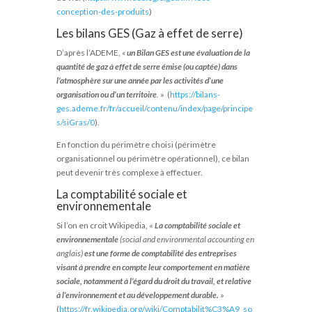
conception-des-produits
)
Les bilans GES (Gaz à effet de serre)
D’après l’ADEME,
«
un Bilan GES est une évaluation de la
quantité de gaz à effet de serre émise (ou captée) dans
l’atmosphère sur une année par les activités d’une
organisation ou d’un territoire
.
» (
https://bilans-
ges.ademe.fr/fr/accueil/contenu/index/page/principe
s/siGras/0
).
En fonction du périmètre choisi (périmètre
organisationnel ou périmètre opérationnel), ce bilan
peut devenir très complexe à effectuer.
La comptabilité sociale et
environnementale
Si l’on en croit Wikipedia, «
La comptabilité sociale et
environnementale
(social and environmental accounting en
anglais)
est une forme de comptabilité des entreprises
visant à prendre en compte leur comportement en matière
sociale, notamment à l’égard du droit du travail, et relative
à l’environnement et au développement durable.
»
(
https://fr.wikipedia.org/wiki/Comptabilit%C3%A9_so