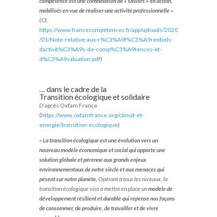
compétence est une combinaison de « savoirs » en action,
mobilisés en vue de réaliser une activité professionnelle
»
(Cf.
https://www.francecompetences.fr/app/uploads/2020
/01/Note-relative-aux-r%C3%A9f%C3%A9rentiels-
dactivit%C3%A9s-de-comp%C3%A9tences-et-
d%C3%A9valuation.pdf
)
… dans le cadre de la
Transition écologique et solidaire
D’après Oxfam France
(
https://www.oxfamfrance.org/climat-et-
energie/transition-ecologique
)
«
La transition écologique est une évolution vers un
nouveau modèle économique et social qui apporte une
solution globale et pérenne aux grands enjeux
environnementaux de notre siècle et aux menaces qui
pèsent sur notre planète
. Opérant à tous les niveaux, la
transition écologique vise à mettre en place un
modèle de
développement résilient et durable qui repense nos façons
de consommer, de produire, de travailler et de vivre