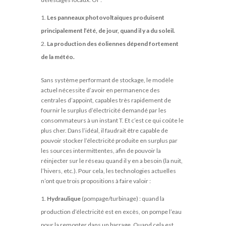
Les panneaux photovoltaïques produisent
principalement l’été, de jour, quand il y a du soleil.
La production des éoliennes dépend fortement
de la météo.
Sans système performant de stockage, le modèle
actuel nécessite d’avoir en permanence des
centrales d’appoint, capables très rapidement de
fournir le surplus d’électricité demandé par les
consommateurs à un instant T. Et c’est ce qui coûte le
plus cher. Dans l’idéal, il faudrait être capable de
pouvoir stocker l’électricité produite en surplus par
les sources intermittentes, afin de pouvoir la
réinjecter sur le réseau quand il y en a besoin (la nuit,
l’hivers, etc.). Pour cela, les technologies actuelles
n’ont que trois propositions à faire valoir :
Hydraulique
(pompage/turbinage) : quand la
production d’électricité est en excès, on pompe l’eau
pour la remonter dans un barrage. Quand cela est