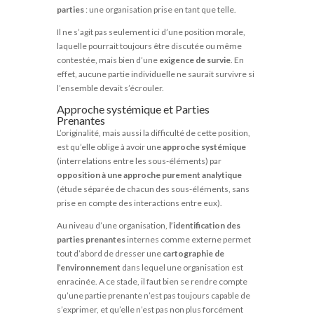
parties
: une organisation prise en tant que telle.
Il ne s’agit pas seulement ici d’une position morale,
laquelle pourrait toujours être discutée ou même
contestée, mais bien d’une
exigence de survie
. En
effet, aucune partie individuelle ne saurait survivre si
l’ensemble devait s’écrouler.
Approche systémique et Parties
Prenantes
L’originalité, mais aussi la difficulté de cette position,
est qu’elle oblige à avoir une
approche systémique
(interrelations entre les sous-éléments) par
opposition à une approche purement analytique
(étude séparée de chacun des sous-éléments, sans
prise en compte des interactions entre eux).
Au niveau d’une organisation,
l’identification des
parties prenantes
internes comme externe permet
tout d’abord de dresser une
cartographie de
l’environnement
dans lequel une organisation est
enracinée. A ce stade, il faut bien se rendre compte
qu’une partie prenante n’est pas toujours capable de
s’exprimer, et qu’elle n’est pas non plus forcément