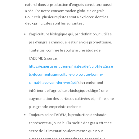
naturel dans la production d’engrais consistera aussi
à réduire notre consommation globale d’engrais.
Pour cela, plusieurs pistes sont à explorer, dont les
deux principales sont les suivantes :
L’agriculture biologique qui, par définition, n’utilise
pas d’engrais chimique, est une voie prometteuse.
Toutefois, comme le souligne une étude de
l’ADEME (source :
https://expertises.ademe.fr/sites/default/files/asse
ts/documents/agriculture-biologique-bonne-
climat-hayo-van-der-werf.pdf
), le rendement
inférieur de l’agriculture biologique oblige à une
augmentation des surfaces cultivées et, in fine, une
plus grande empreinte carbone.
Toujours selon l’ADEM, la production de viande
représente aujourd’hui la moitié des gaz à effet de
serre de l’alimentation alors même que nous
surconsommons des protéines : 90 gr par jour