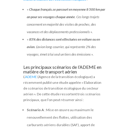
«
Chaque français.se parcourt en moyenne 8 500 km par
an pour ses voyages chaque année
. Ces longs trajets
concernent en majorité des visites de proches, des
vacances et des déplacements professionnels
».
«
85% des distances sont effectuées en voiture ou en
avion
. L’avion long-courrier, qui représente 2% des
voyages, émet à lui seul un tiers des émissions
».
Les principaux scénarios de l’ADEME en
matière de transport aérien
L’
ADEME
(Agence de la transition écologique) a
récemment publié une étude appelée « Elaboration
de scénarios de transition écologique du secteur
aérien ». De cette étude ressortent trois scénarios
principaux, que l’on peut résumer ainsi :
Scénario A
: Mise en œuvre au maximum le
renouvellement des flottes, utilisation des
carburants aériens durables (SAF), apport de