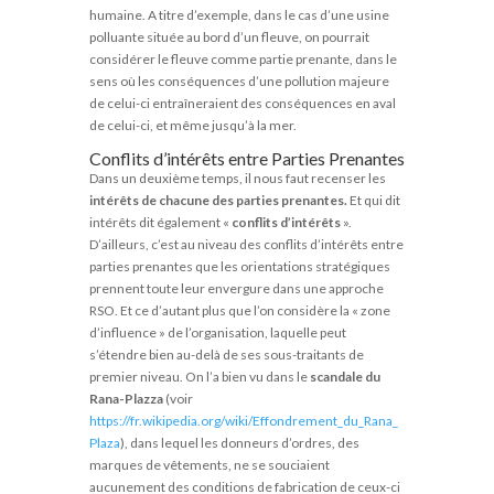
humaine. A titre d’exemple, dans le cas d’une usine
polluante située au bord d’un fleuve, on pourrait
considérer le fleuve comme partie prenante, dans le
sens où les conséquences d’une pollution majeure
de celui-ci entraîneraient des conséquences en aval
de celui-ci, et même jusqu’à la mer.
Conflits d’intérêts entre Parties Prenantes
Dans un deuxième temps, il nous faut recenser les
intérêts de chacune des parties prenantes.
Et qui dit
intérêts dit également «
conflits d’intérêts
».
D’ailleurs, c’est au niveau des conflits d’intérêts entre
parties prenantes que les orientations stratégiques
prennent toute leur envergure dans une approche
RSO. Et ce d’autant plus que l’on considère la « zone
d’influence » de l’organisation, laquelle peut
s’étendre bien au-delà de ses sous-traitants de
premier niveau. On l’a bien vu dans le
scandale du
Rana-Plazza
(voir
https://fr.wikipedia.org/wiki/Effondrement_du_Rana_
Plaza
), dans lequel les donneurs d’ordres, des
marques de vêtements, ne se souciaient
aucunement des conditions de fabrication de ceux-ci