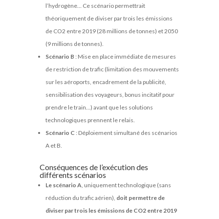
l’hydrogène… Ce scénario permettrait
théoriquement de diviser par trois les émissions
de CO2 entre 2019 (28 millions de tonnes) et 2050
(9 millions de tonnes).
Scénario B
: Mise en place immédiate de mesures
de restriction de trafic (limitation des mouvements
sur les aéroports, encadrement de la publicité,
sensibilisation des voyageurs, bonus incitatif pour
prendre le train…) avant que les solutions
technologiques prennent le relais.
Scénario C
: Déploiement simultané des scénarios
A et B.
Conséquences de l’exécution des
différents scénarios
Le scénario A
, uniquement technologique (sans
réduction du trafic aérien),
doit permettre de
diviser par trois les émissions de CO2 entre 2019