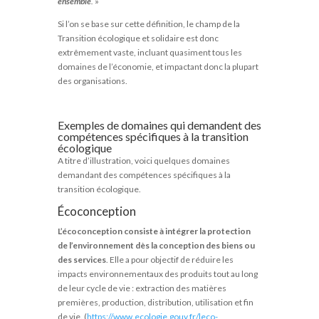
ensemble
.
»
Si l’on se base sur cette définition, le champ de la
Transition écologique et solidaire est donc
extrêmement vaste, incluant quasiment tous les
domaines de l’économie, et impactant donc la plupart
des organisations.
Exemples de domaines qui demandent des
compétences spécifiques à la transition
écologique
A titre d’illustration, voici quelques domaines
demandant des compétences spécifiques à la
transition écologique.
Écoconception
L’écoconception consiste à intégrer la protection
de l’environnement dès la conception des biens ou
des services
. Elle a pour objectif de réduire les
impacts environnementaux des produits tout au long
de leur cycle de vie : extraction des matières
premières, production, distribution, utilisation et fin
de vie. (
https://www.ecologie.gouv.fr/leco-