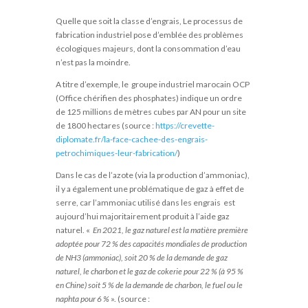
Quelle que soit la classe d’engrais, Le processus de
fabrication industriel pose d’emblée des problèmes
écologiques majeurs, dont la consommation d’eau
n’est pas la moindre.
A titre d’exemple, le groupe industriel marocain OCP
(Office chérifien des phosphates) indique un ordre
de 125 millions de mètres cubes par AN pour un site
de 1800 hectares (source :
https://crevette-
diplomate.fr/la-face-cachee-des-engrais-
petrochimiques-leur-fabrication/
)
Dans le cas de l’azote (via la production d’ammoniac),
il y a également une problématique de gaz à effet de
serre, car l’ammoniac utilisé dans les engrais est
aujourd’hui majoritairement produit à l’aide gaz
naturel. «
En 2021, le gaz naturel est la matière première
adoptée pour 72 % des capacités mondiales de production
de NH3 (ammoniac), soit 20 % de la demande de gaz
naturel, le charbon et le gaz de cokerie pour 22 % (à 95 %
en Chine) soit 5 % de la demande de charbon, le fuel ou le
naphta pour 6 %
». (source :