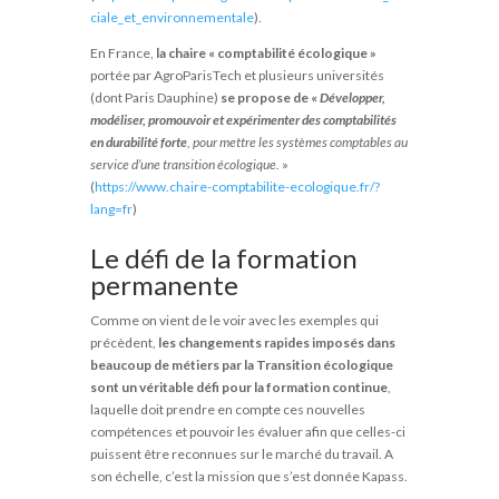
ciale_et_environnementale
).
En France,
la chaire « comptabilité écologique »
portée par AgroParisTech et plusieurs universités
(dont Paris Dauphine)
se propose de «
Développer,
modéliser, promouvoir et expérimenter des comptabilités
en durabilité forte
, pour mettre les systèmes comptables au
service d’une transition écologique.
»
(
https://www.chaire-comptabilite-ecologique.fr/?
lang=fr
)
Le défi de la formation
permanente
Comme on vient de le voir avec les exemples qui
précèdent,
les changements rapides imposés dans
beaucoup de métiers par la Transition écologique
sont un véritable défi pour la formation continue
,
laquelle doit prendre en compte ces nouvelles
compétences et pouvoir les évaluer afin que celles-ci
puissent être reconnues sur le marché du travail. A
son échelle, c’est la mission que s’est donnée Kapass.