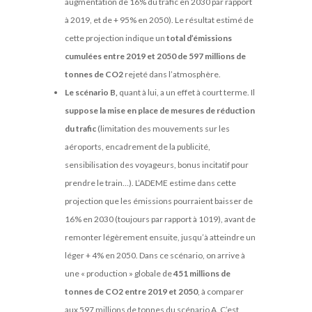
augmentation de 16% du trafic en 2030 par rapport
à 2019, et de + 95% en 2050). Le résultat estimé de
cette projection indique un
total d’émissions
cumulées entre 2019 et 2050 de 597 millions de
tonnes de CO2
rejeté dans l’atmosphère.
Le scénario B,
quant à lui, a un effet à court terme. Il
suppose la mise en place de mesures de réduction
du trafic
(limitation des mouvements sur les
aéroports, encadrement de la publicité,
sensibilisation des voyageurs, bonus incitatif pour
prendre le train…). L’ADEME estime dans cette
projection que les émissions pourraient baisser de
16% en 2030 (toujours par rapport à 1019), avant de
remonter légèrement ensuite, jusqu’à atteindre un
léger + 4% en 2050. Dans ce scénario, on arrive à
une « production » globale de
451 millions de
tonnes de CO2 entre 2019 et 2050
, à comparer
aux 597 millions de tonnes du scénario A. C’est