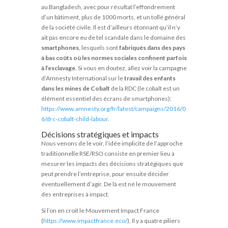
au Bangladesh, avec pour résultat l’effondrement
d’un bâtiment, plus de 1000 morts, et un tollé général
de la société civile. Il est d’ailleurs étonnant qu’il n’y
ait pas encore eu de tel scandale dans le domaine des
smartphones
, lesquels sont
fabriqués dans des pays
à bas coûts où les normes sociales confinent parfois
à l’esclavage
. Si vous en doutez, allez voir la campagne
d’Amnesty International sur le
travail des enfants
dans les mines de Cobalt
de la RDC (le cobalt est un
élément essentiel des écrans de smartphones):
https://www.amnesty.org/fr/latest/campaigns/2016/0
6/drc-cobalt-child-labour
.
Décisions stratégiques et impacts
Nous venons de le voir, l’idée implicite de l’approche
traditionnelle RSE/RSO consiste en premier lieu à
mesurer les impacts des décisions stratégiques que
peut prendre l’entreprise, pour ensuite décider
éventuellement d’agir. De là est né le mouvement
des entreprises à impact.
Si l’on en croit le Mouvement Impact France
(
https://www.impactfrance.eco/
), Il y a quatre piliers