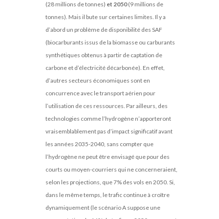
(28 millions de tonnes)
et 2050
(9 millions de
tonnes). Mais il bute sur certaines limites. Il y a
d’abord un problème de disponibilité des SAF
(biocarburants issus de la biomasse ou carburants
synthétiques obtenus à partir de captation de
carbone et d’électricité décarbonée). En effet,
d’autres secteurs économiques sont en
concurrence avec le transport aérien pour
l’utilisation de ces ressources. Par ailleurs, des
technologies comme l’hydrogène n’apporteront
vraisemblablement pas d’impact significatif avant
les années 2035-2040, sans compter que
l’hydrogène ne peut être envisagé que pour des
courts ou moyen-courriers qui ne concerneraient,
selon les projections, que 7% des vols en 2050. Si,
dans le même temps, le trafic continue à croître
dynamiquement (le scénario A suppose une